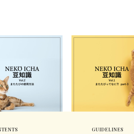
ol.2「またたびの使用方法」
豆知識 Vol.1「またたびってなに？！
3」
09
2025.08.26
 豆知識
ねこいちゃ 豆知識
NTENTS
GUIDELINES