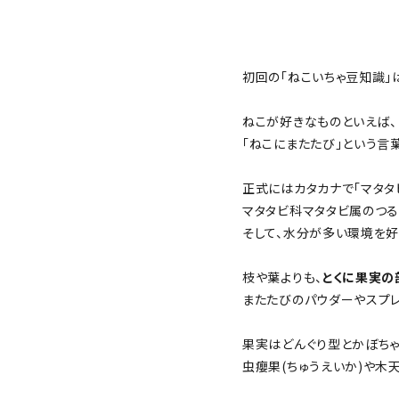
FOR OVERSEAS CUSTOMERS
初回の「ねこいちゃ豆知識」
ご利用ガイド
ねこが好きなものといえば、
会社概要
「ねこにまたたび」という言
プライバシーポリシー
正式にはカタカナで「マタタ
マタタビ科マタタビ属のつ
特定商取引法について
そして、水分が多い環境を好
お問い合わせ
枝や葉よりも、
とくに果実の
またたびのパウダーやスプ
果実はどんぐり型とかぼちゃ
虫癭果(ちゅうえいか)や木天