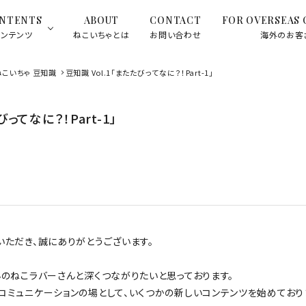
NTENTS
ABOUT
CONTACT
FOR OVERSEAS
コンテンツ
ねこいちゃとは
お問い合わせ
海外のお客
ねこいちゃ 豆知識
豆知識 Vol.1「またたびってなに？！Part-1」
ケア
またたび
びってなに？！Part-1」
ラント
ギフトセット
いただき、誠にありがとうございます。
んのねこラバーさんと深くつながりたいと思っております。
コミュニケーションの場として、いくつかの新しいコンテンツを始めており