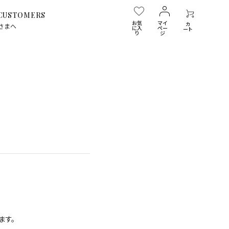
 CUSTOMERS
お気
マイ
カ
さまへ
に入
ペー
ート
り
ジ
蹴りぐるみ
チャリティー
ます。