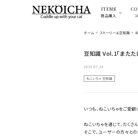
ITEMS
CO
商品購入
ホーム
ストーリー＆豆知識
ハンド
豆知識 Vol.1「またた
カテゴリーから探す
デオド
2025.07.24
ハンドケア
ねこいちゃ 豆知識
またたび
いつも、ねこいちゃをご愛顧
蹴りぐるみ
ねこいちゃを通じて、たくさ
そこで、ユーザーの方々との
デオドラント