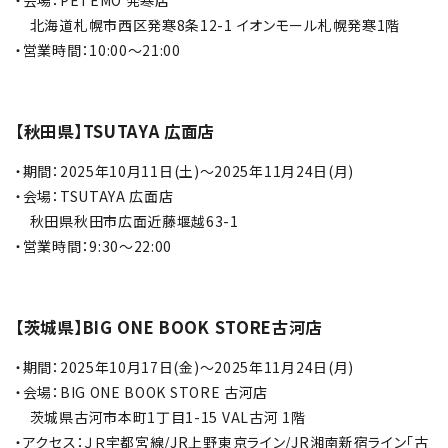
・会場：PETEMO 発寒店
FOR OVERSEAS CUSTOMERS
北海道札幌市西区発寒8条12-1 イオンモール札幌発寒1階
・営業時間：10:00～21:00
ご利用ガイド
会社概要
【秋田県】TSUTAYA 広面店
・
期間：2025年10月11日(土)～2025年11月24日(月)
プライバシーポリシー
・会場：TSUTAYA 広面店
秋田県秋田市広面近藤堰越63-1
特定商取引法について
・営業時間：9:30～22:00
お問い合わせ
【茨城県】BIG ONE BOOK STORE古河店
・期間：2025年10月17日(金)～2025年11月24日(月)
・会場：BIG ONE BOOK STORE 古河店
茨城県古河市本町1丁目1-15 VAL古河 1階
・アクセス：ＪＲ宇都宮線/JR上野東京ライン/JR湘南新宿ライン「古