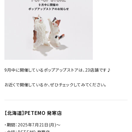
ギフトセット
チャリティー
コンテンツ
9月中に開催しているポップアップストアは、23店舗です♪
お知らせ
お近くで開催しているか、ぜひチェックしてみてください。
ねことねこいちゃ
ストーリー＆豆知識
【北海道】PETEMO 発寒店
ねこいちゃとは
・期間：2025年7月21日(月)～