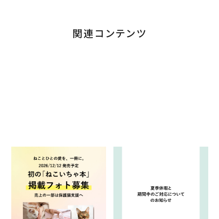
関連コンテンツ
あなたのねこさん、本に載るか
夏季休暇のお知らせと商品の
も！「ねこいちゃ本」掲載フォト
ご発送とお問い合わせについ
募集スタート♡
て
2026.08.08
2026.08.04
お知らせ
キャンペーン
お知らせ
重要なお知らせ
重要なお知らせ