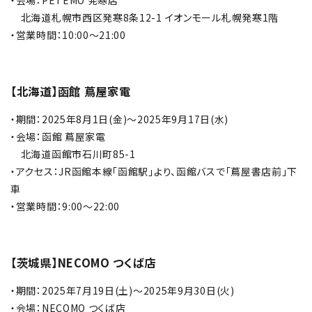
・会場：PETEMO 発寒店
FOR OVERSEAS CUSTOMERS
北海道札幌市西区発寒8条12-1 イオンモール札幌発寒1階
・営業時間：10:00～21:00
ご利用ガイド
会社概要
【北海道】函館 蔦屋家電
・
期間：2025年8月1日(金)～2025年9月17日(水)
プライバシーポリシー
・会場：函館 蔦屋家電
北海道函館市石川町85-1
特定商取引法について
・アクセス：JR函館本線「函館駅」より、函館バスで「蔦屋書店前」下
車
お問い合わせ
・営業時間：9:00～22:00
【茨城県】NECOMO つくば店
・期間：2025年7月19日(土)～2025年9月30日(火)
・会場：NECOMO つくば店